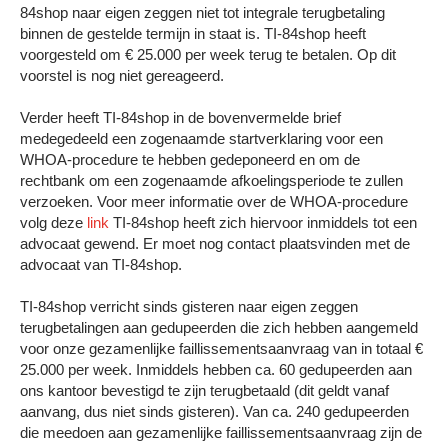
84shop naar eigen zeggen niet tot integrale terugbetaling
binnen de gestelde termijn in staat is. TI-84shop heeft
voorgesteld om € 25.000 per week terug te betalen. Op dit
voorstel is nog niet gereageerd.
Verder heeft TI-84shop in de bovenvermelde brief
medegedeeld een zogenaamde startverklaring voor een
WHOA-procedure te hebben gedeponeerd en om de
rechtbank om een zogenaamde afkoelingsperiode te zullen
verzoeken. Voor meer informatie over de WHOA-procedure
volg deze
link
TI-84shop heeft zich hiervoor inmiddels tot een
advocaat gewend. Er moet nog contact plaatsvinden met de
advocaat van TI-84shop.
TI-84shop verricht sinds gisteren naar eigen zeggen
terugbetalingen aan gedupeerden die zich hebben aangemeld
voor onze gezamenlijke faillissementsaanvraag van in totaal €
25.000 per week. Inmiddels hebben ca. 60 gedupeerden aan
ons kantoor bevestigd te zijn terugbetaald (dit geldt vanaf
aanvang, dus niet sinds gisteren). Van ca. 240 gedupeerden
die meedoen aan gezamenlijke faillissementsaanvraag zijn de