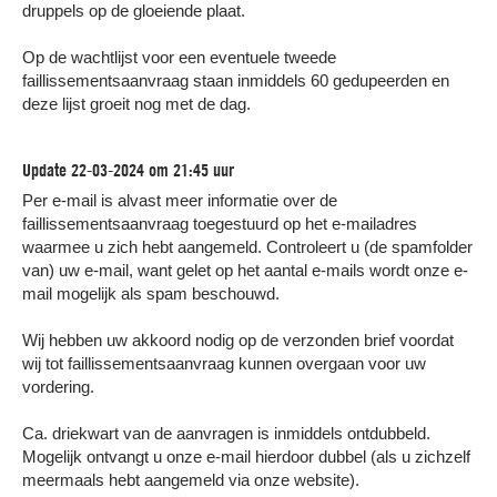
Samen sparren
over uw incassozaak
druppels op de gloeiende plaat.
Vrijblijvend advies
over de beste
incasso-aanpak
Op werkdagen van 09:00 - 17:00 uur
Op de wachtlijst voor een eventuele tweede
(
lokaal tarief
)
Gratis
voor ondernemers en particuliere
faillissementsaanvraag staan inmiddels 60 gedupeerden en
schuldeisers
deze lijst groeit nog met de dag.
BEL ONS VOOR GRATIS INCASSO ADVIES
Nee, bedankt. Ik vind het prima als mijn
Update 22-03-2024 om 21:45 uur
klanten mijn facturen niet betalen.
Per e-mail is alvast meer informatie over de
faillissementsaanvraag toegestuurd op het e-mailadres
waarmee u zich hebt aangemeld. Controleert u (de spamfolder
van) uw e-mail, want gelet op het aantal e-mails wordt onze e-
mail mogelijk als spam beschouwd.
Wij hebben uw akkoord nodig op de verzonden brief voordat
wij tot faillissementsaanvraag kunnen overgaan voor uw
vordering.
Ca. driekwart van de aanvragen is inmiddels ontdubbeld.
Mogelijk ontvangt u onze e-mail hierdoor dubbel (als u zichzelf
meermaals hebt aangemeld via onze website).