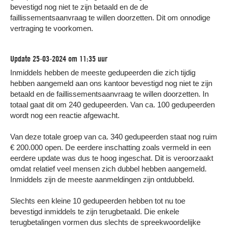
bevestigd nog niet te zijn betaald en de de
faillissementsaanvraag te willen doorzetten. Dit om onnodige
vertraging te voorkomen.
Update 25-03-2024 om 11:35 uur
Inmiddels hebben de meeste gedupeerden die zich tijdig
hebben aangemeld aan ons kantoor bevestigd nog niet te zijn
betaald en de faillissementsaanvraag te willen doorzetten. In
totaal gaat dit om 240 gedupeerden. Van ca. 100 gedupeerden
wordt nog een reactie afgewacht.
Van deze totale groep van ca. 340 gedupeerden staat nog ruim
€ 200.000 open. De eerdere inschatting zoals vermeld in een
eerdere update was dus te hoog ingeschat. Dit is veroorzaakt
omdat relatief veel mensen zich dubbel hebben aangemeld.
BEL ONS VOOR GRATIS INCASSO
Inmiddels zijn de meeste aanmeldingen zijn ontdubbeld.
ADVIES
Bel ons gerust als u met een wanbetaler in
uw maag zit. Dan bespreken wij samen de
Slechts een kleine 10 gedupeerden hebben tot nu toe
beste aanpak van uw wanbetaler.
bevestigd inmiddels te zijn terugbetaald. Die enkele
In 1 minuut doorverbonden
met een
terugbetalingen vormen dus slechts de spreekwoordelijke
incasso advocaat