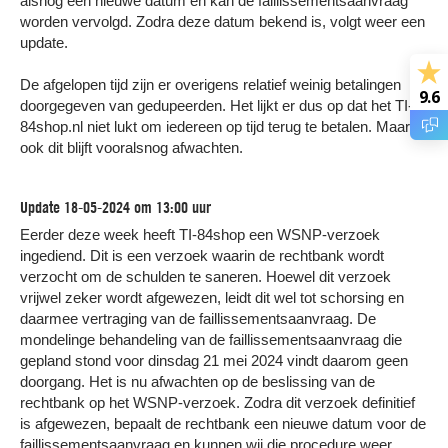
alsnog een nieuwe datum en kan de faillissementsaanvraag
worden vervolgd. Zodra deze datum bekend is, volgt weer een
update.
De afgelopen tijd zijn er overigens relatief weinig betalingen
9.6
doorgegeven van gedupeerden. Het lijkt er dus op dat het TI-
84shop.nl niet lukt om iedereen op tijd terug te betalen. Maar
ook dit blijft vooralsnog afwachten.
Update 18-05-2024 om 13:00 uur
Eerder deze week heeft TI-84shop een WSNP-verzoek
ingediend. Dit is een verzoek waarin de rechtbank wordt
verzocht om de schulden te saneren. Hoewel dit verzoek
vrijwel zeker wordt afgewezen, leidt dit wel tot schorsing en
daarmee vertraging van de faillissementsaanvraag. De
mondelinge behandeling van de faillissementsaanvraag die
gepland stond voor dinsdag 21 mei 2024 vindt daarom geen
doorgang. Het is nu afwachten op de beslissing van de
rechtbank op het WSNP-verzoek. Zodra dit verzoek definitief
is afgewezen, bepaalt de rechtbank een nieuwe datum voor de
faillissementsaanvraag en kunnen wij die procedure weer