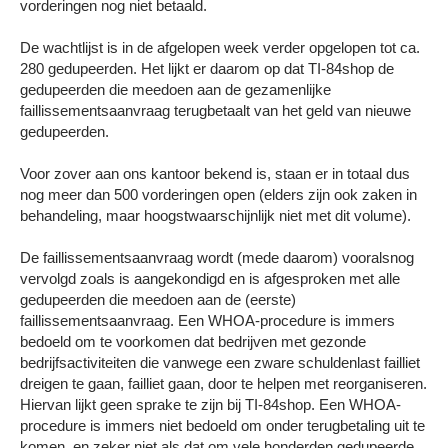
vorderingen nog niet betaald.
De wachtlijst is in de afgelopen week verder opgelopen tot ca.
280 gedupeerden. Het lijkt er daarom op dat TI-84shop de
gedupeerden die meedoen aan de gezamenlijke
faillissementsaanvraag terugbetaalt van het geld van nieuwe
gedupeerden.
Voor zover aan ons kantoor bekend is, staan er in totaal dus
nog meer dan 500 vorderingen open (elders zijn ook zaken in
behandeling, maar hoogstwaarschijnlijk niet met dit volume).
De faillissementsaanvraag wordt (mede daarom) vooralsnog
vervolgd zoals is aangekondigd en is afgesproken met alle
gedupeerden die meedoen aan de (eerste)
faillissementsaanvraag. Een WHOA-procedure is immers
bedoeld om te voorkomen dat bedrijven met gezonde
bedrijfsactiviteiten die vanwege een zware schuldenlast failliet
dreigen te gaan, failliet gaan, door te helpen met reorganiseren.
Hiervan lijkt geen sprake te zijn bij TI-84shop. Een WHOA-
procedure is immers niet bedoeld om onder terugbetaling uit te
komen, en zeker niet als dat om vele honderden gedupeerde