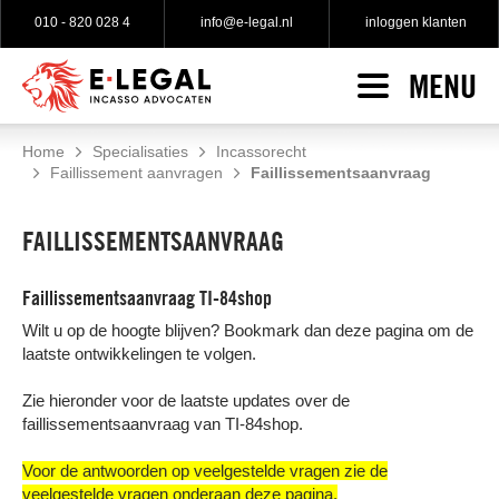
010 - 820 028 4
info@e-legal.nl
inloggen klanten
MENU
HOME
INCASSO
Home
Specialisaties
Incassorecht
Faillissement aanvragen
Faillissementsaanvraag
Incasso indienen
SPECIALISATIES
No cure no pay incasso
FAILLISSEMENTSAANVRAAG
WAT KLANTEN ZEGGEN
Gratis incasso advies
Faillissementsaanvraag TI-84shop
TARIEVEN
Gerechtelijke incasso
Wilt u op de hoogte blijven? Bookmark dan deze pagina om de
laatste ontwikkelingen te volgen.
OVER E-LEGAL
Zie hieronder voor de laatste updates over de
Over e-Legal
faillissementsaanvraag van TI-84shop.
Onze incasso advocaten
Voor de antwoorden op veelgestelde vragen zie de
Onze vacatures
veelgestelde vragen onderaan deze pagina.