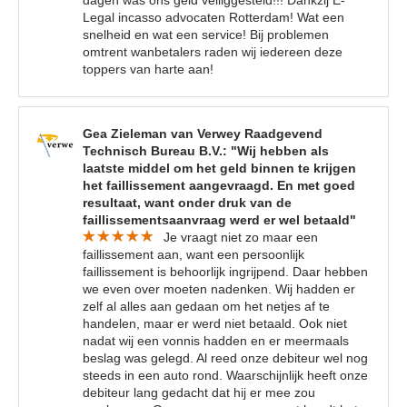
dagen was ons geld veiliggesteld!!! Dankzij E-
Legal incasso advocaten Rotterdam! Wat een
snelheid en wat een service! Bij problemen
omtrent wanbetalers raden wij iedereen deze
toppers van harte aan!
Gea Zieleman van Verwey Raadgevend
Technisch Bureau B.V.: "Wij hebben als
laatste middel om het geld binnen te krijgen
het faillissement aangevraagd. En met goed
resultaat, want onder druk van de
faillissementsaanvraag werd er wel betaald"
Je vraagt niet zo maar een
faillissement aan, want een persoonlijk
faillissement is behoorlijk ingrijpend. Daar hebben
we even over moeten nadenken. Wij hadden er
zelf al alles aan gedaan om het netjes af te
handelen, maar er werd niet betaald. Ook niet
nadat wij een vonnis hadden en er meermaals
beslag was gelegd. Al reed onze debiteur wel nog
steeds in een auto rond. Waarschijnlijk heeft onze
debiteur lang gedacht dat hij er mee zou