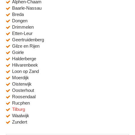
Alphen-Chaam
Baarle-Nassau
Breda
Dongen
Drimmelen
Etten-Leur
Geertruidenberg
Gilze en Rijen
Goirle
Halderberge
Hilvarenbeek
Loon op Zand
Moerdijk
Oisterwijk
Oosterhout
Roosendaal
Rucphen
Tilburg
Waalwijk
Zundert