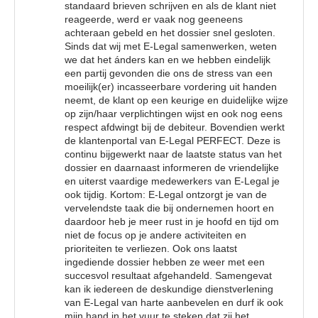
standaard brieven schrijven en als de klant niet
reageerde, werd er vaak nog geeneens
achteraan gebeld en het dossier snel gesloten.
Sinds dat wij met E-Legal samenwerken, weten
we dat het ánders kan en we hebben eindelijk
een partij gevonden die ons de stress van een
moeilijk(er) incasseerbare vordering uit handen
neemt, de klant op een keurige en duidelijke wijze
op zijn/haar verplichtingen wijst en ook nog eens
respect afdwingt bij de debiteur. Bovendien werkt
de klantenportal van E-Legal PERFECT. Deze is
continu bijgewerkt naar de laatste status van het
dossier en daarnaast informeren de vriendelijke
en uiterst vaardige medewerkers van E-Legal je
ook tijdig. Kortom: E-Legal ontzorgt je van de
vervelendste taak die bij ondernemen hoort en
daardoor heb je meer rust in je hoofd en tijd om
niet de focus op je andere activiteiten en
prioriteiten te verliezen. Ook ons laatst
ingediende dossier hebben ze weer met een
succesvol resultaat afgehandeld. Samengevat
kan ik iedereen de deskundige dienstverlening
van E-Legal van harte aanbevelen en durf ik ook
mijn hand in het vuur te steken dat zij het