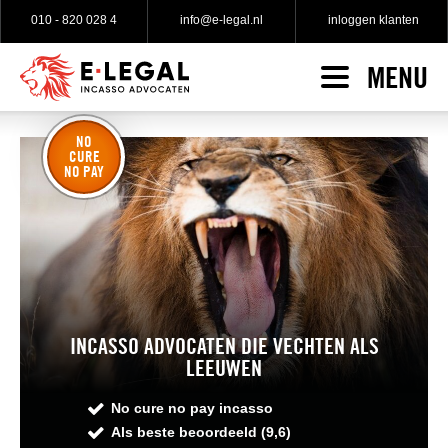
010 - 820 028 4
info@e-legal.nl
inloggen klanten
MENU
HOME
INCASSO
NO
CURE
Incasso indienen
NO PAY
SPECIALISATIES
No cure no pay incasso
WAT KLANTEN ZEGGEN
Gratis incasso advies
TARIEVEN
Gerechtelijke incasso
OVER E-LEGAL
INCASSO ADVOCATEN DIE VECHTEN ALS
Over e-Legal
LEEUWEN
Onze incasso advocaten
No cure no pay incasso
Als beste beoordeeld (9,6)
Onze vacatures