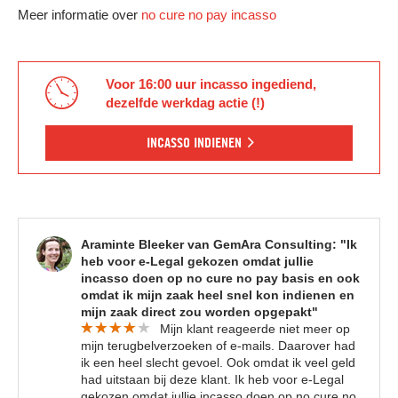
Meer informatie over
no cure no pay incasso
Voor 16:00 uur incasso ingediend,
dezelfde werkdag actie (!)
INCASSO INDIENEN
Araminte Bleeker van GemAra Consulting: "Ik
heb voor e-Legal gekozen omdat jullie
incasso doen op no cure no pay basis en ook
omdat ik mijn zaak heel snel kon indienen en
BEL ONS VOOR GRATIS INCASSO
mijn zaak direct zou worden opgepakt"
ADVIES
Mijn klant reageerde niet meer op
Bel ons gerust als u met een wanbetaler in
mijn terugbelverzoeken of e-mails. Daarover had
uw maag zit. Dan bespreken wij samen de
beste aanpak van uw wanbetaler.
ik een heel slecht gevoel. Ook omdat ik veel geld
In 1 minuut doorverbonden
met een
had uitstaan bij deze klant. Ik heb voor e-Legal
incasso advocaat
gekozen omdat jullie incasso doen op no cure no