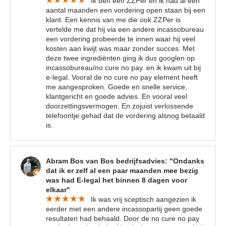
Ik ben een ZZPer en ik had al een
aantal maanden een vordering open staan bij een
klant. Een kennis van me die ook ZZPer is
vertelde me dat hij via een andere incassobureau
een vordering probeerde te innen waar hij veel
kosten aan kwijt was maar zonder succes. Met
deze twee ingrediënten ging ik dus googlen op
incassobureau/no cure no pay..en ik kwam uit bij
e-legal. Vooral de no cure no pay element heeft
me aangesproken. Goede en snelle service,
klantgericht en goede advies. En vooral veel
doorzettingsvermogen. En zojuist verlossende
telefoontje gehad dat de vordering alsnog betaald
is.
Abram Bos van Bos bedrijfsadvies: "Ondanks
dat ik er zelf al een paar maanden mee bezig
was had E-legal het binnen 8 dagen voor
elkaar"
Ik was vrij sceptisch aangezien ik
eerder met een andere incassopartij geen goede
resultaten had behaald. Door de no cure no pay