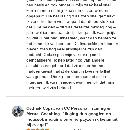
Samen sparren
over uw incassozaak
pay basis en ook omdat ik mijn zaak heel snel
Vrijblijvend advies
over de beste
incasso-aanpak
kon indienen en mijn zaak direct zou worden
Op werkdagen van 09:00 - 17:00 uur
(
lokaal tarief
)
opgepakt. Die beslissing was toen snel gemaakt.
Gratis
voor ondernemers en particuliere
Ik vond het toen wel frappant dat de eerste keer
schuldeisers
dat jullie belden – dit was dezelfde middag nog –
jullie wel iemand aan de lijn kregen. Ik was gelijk
BEL ONS VOOR GRATIS INCASSO ADVIES
blij dat ik het had uitbesteed, want dan nemen ze
Nee, bedankt. Ik vind het prima als mijn
het kennelijk wel serieus. De financiële problemen
klanten mijn facturen niet betalen.
bleken toen nog veel ernstiger te zijn dan
gedacht. Gelukkig is mijn vordering snel
geïncasseerd. Ik heb later nog van andere
schuldeisers gehoord dat zij achter het net
hadden gevist nadat de klant in kwestie failliet
was gegaan. Die zijn toen serieus het schip
ingegaan. Ik was in ieder geval heel blij dat mijn
facturen wel zijn betaald.
Cedrick Copra van CC Personal Training &
Mental Coaching: "Ik ging dus googlen op
incassobureau/no cure no pay..en ik kwam uit
bij e-legal"