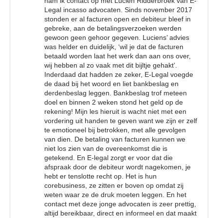
nam ik contact op met Lucien Ridderbroek van E-
Legal incasso advocaten. Sinds november 2017
stonden er al facturen open en debiteur bleef in
gebreke, aan de betalingsverzoeken werden
gewoon geen gehoor gegeven. Luciens’ advies
was helder en duidelijk, ‘wil je dat de facturen
betaald worden laat het werk dan aan ons over,
wij hebben al zo vaak met dit bijltje gehakt’.
Inderdaad dat hadden ze zeker, E-Legal voegde
de daad bij het woord en liet bankbeslag en
derdenbeslag leggen. Bankbeslag trof meteen
doel en binnen 2 weken stond het geld op de
rekening! Mijn les hieruit is wacht niet met een
vordering uit handen te geven want we zijn er zelf
te emotioneel bij betrokken, met alle gevolgen
van dien. De betaling van facturen kunnen we
niet los zien van de overeenkomst die is
getekend. En E-legal zorgt er voor dat die
afspraak door de debiteur wordt nagekomen, je
hebt er tenslotte recht op. Het is hun
corebusiness, ze zitten er boven op omdat zij
weten waar ze de druk moeten leggen. En het
contact met deze jonge advocaten is zeer prettig,
altijd bereikbaar, direct en informeel en dat maakt