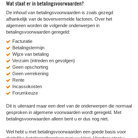
Wat staat er in betalingsvoorwaarden?
De inhoud van betalingsvoorwaarden is zoals gezegd
afhankelijk van de bovenvermelde factoren. Over het
algemeen worden de volgende onderwerpen in
betalingsvoorwaarden geregeld:
Facturatie
Betalingstermijn
Wijze van betaling
Verzuim (intreden en gevolgen)
Geen opschorting
Geen verrekening
Rente
Incassokosten
Forumkeuze
BEL ONS VOOR GRATIS INCASSO
Dit is uiteraard maar een deel van de onderwerpen die normaal
ADVIES
gesproken in algemene voorwaarden wordt geregeld. Met
Bel ons gerust als u met een wanbetaler in
betalingsvoorwaarden alleen bent u er dus nog niet.
uw maag zit. Dan bespreken wij samen de
beste aanpak van uw wanbetaler.
In 1 minuut doorverbonden
met een
Wel hebt u met betalingsvoorwaarden een goede basis voor
incasso advocaat