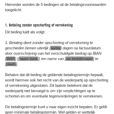
Hieronder worden de 5 bedingen uit de betalingsvoorwaarden
toegelicht.
1. Betaling zonder opschorting of verrekening
Dit beding luidt als volgt:
1. Betaling dient zonder opschorting of verrekening te
geschieden binnen uiterlijk [
aantal
] dagen na factuurdatum
door overschrijving van het verschuldigde bedrag op IBAN
[
IBAN
] ([
naam bank
]) ten name van [
uw bedrijfsnaam
] te
[
plaats
].
Behalve dat dit beding de geldende betalingstermijn bepaalt,
wordt hiermee ook het recht van de wederpartij op opschorting
of verrekening uitgesloten. Dit laatste betekent dat de
wederpartij niet bevoegd is om zijn verplichtingen op te
schorten en om eventuele tegenvorderingen te verrekenen.
De betalingstermijn kunt u naar eigen inzicht bepalen. Er geldt
geen minimale betalingstermijn. Wel gelden er wettelijk