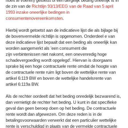
hoeft te voeren) getoetst of een dergelijk beding oneerlijk is in
de zin van de
Richtlijn 93/13/EEG van de Raad van 5 april
1993 inzake oneerlijke bedingen in
consumentenovereenkomsten
.
Hierbij wordt getoetst aan de indicatieve lijst die als bijlage bij
de bovenvermelde richtlijn is opgenomen. Onderdeel e van
deze indicatieve lijst bepaalt dat een beding als oneerlijk kan
worden aangemerkt als 'een consument die
zijn verbintenissen niet nakomt, een onevenredig hoge
schadevergoeding wordt opgelegd'. Hiervan is doorgaans
sprake bij een hoge contractuele rente omdat de hoogte van
de contractuele rente ruim ligt boven de wettelijke rente van
artikel 6:119 BW en boven de wettelijke handelsrente van
artikel 6:119a BW.
Als de rechter oordeelt dat het beding onredelijk bezwarend is,
dan vernietigt de rechter het beding. U kunt in dat specifieke
geval dan geen beroep doen op het beding. De contractuele
rente wordt dan afgewezen. Om deze reden is in de
betalingsvoorwaarden verwerkt dat een particulier wettelijke
rente is verschuldigd in plaats van de vermelde contractuele