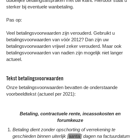
duidelijke betalingsafspraken met uw klant. Hierdoor staat u
Samen sparren
over uw incassozaak
Vrijblijvend advies
over de beste
sterker bij eventuele wanbetaling.
incasso-aanpak
Op werkdagen van 09:00 - 17:00 uur
(
lokaal tarief
)
Pas op:
Gratis
voor ondernemers en particuliere
schuldeisers
Veel betalingsvoorwaarden zijn verouderd. Gebruikt u
BEL ONS VOOR GRATIS INCASSO ADVIES
betalingsvoorwaarden van vóór 2012? Dan zijn uw
Nee, bedankt. Ik vind het prima als mijn
betalingsvoorwaarden vrijwel zeker verouderd. Maar ook
klanten mijn facturen niet betalen.
betalingsvoorwaarden van nadien zijn mogelijk niet langer
actueel.
Tekst betalingsvoorwaarden
Onze betalingsvoorwaarden bevatten de onderstaande
voorbeeldtekst (actueel per 2021):
Betaling, contractuele rente, incassokosten en
forumkeuze
Betaling dient zonder opschorting of verrekening te
geschieden binnen uiterlijk [
aantal
] dagen na factuurdatum