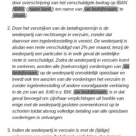
door overschrijving van het verschuldigde bedrag op IBAN
[
IBAN
] ([
naam bank
]) ten name van [
uw bedrijfsnaam
] te
[
plaats
].
Door het verstrijken van de betalingstermijn is de
wederpartij van rechtswege in verzuim, zonder dat
daarvoor een ingebrekestelling is vereist. De wederpartij is
alsdan een rente verschuldigd van 2% per maand, tenzij de
wederpartij een particulier is in welk geval de wettelijke
rente is verschuldigd. Zodra de wederpartij in verzuim komt
te verkeren, worden alle (toekomstige) vorderingen van [
uw
bedrijfsnaam
] op de wederpartij onmiddellijk opeisbaar en
treedt ook ten aanzien van die vorderingen het verzuim in
zonder ingebrekestelling of andere voorafgaande verklaring
in de zin van art. 6:80 e.v. BW. [
uw bedrijfsnaam
] is in dat
geval bevoegd om zijn/haar verplichtingen uit hoofde van
enige met de wederpartij gesloten overeenkomst op te
schorten totdat alsnog volledige betaling van alle opeisbare
vorderingen is ontvangen.
Indien de wederpartij in verzuim is met de (tijdige)