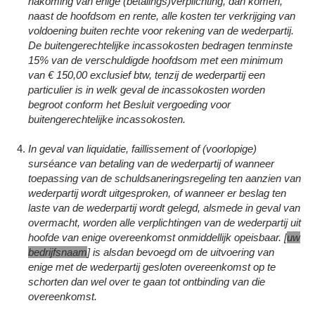
nakoming van enige (betalings)verplichting, dan komen,
naast de hoofdsom en rente, alle kosten ter verkrijging van
voldoening buiten rechte voor rekening van de wederpartij.
De buitengerechtelijke incassokosten bedragen tenminste
15% van de verschuldigde hoofdsom met een minimum
van € 150,00 exclusief btw, tenzij de wederpartij een
particulier is in welk geval de incassokosten worden
begroot conform het Besluit vergoeding voor
buitengerechtelijke incassokosten.
In geval van liquidatie, faillissement of (voorlopige)
surséance van betaling van de wederpartij of wanneer
toepassing van de schuldsaneringsregeling ten aanzien van
wederpartij wordt uitgesproken, of wanneer er beslag ten
laste van de wederpartij wordt gelegd, alsmede in geval van
overmacht, worden alle verplichtingen van de wederpartij uit
hoofde van enige overeenkomst onmiddellijk opeisbaar. [
uw
bedrijfsnaam
] is alsdan bevoegd om de uitvoering van
enige met de wederpartij gesloten overeenkomst op te
schorten dan wel over te gaan tot ontbinding van die
overeenkomst.