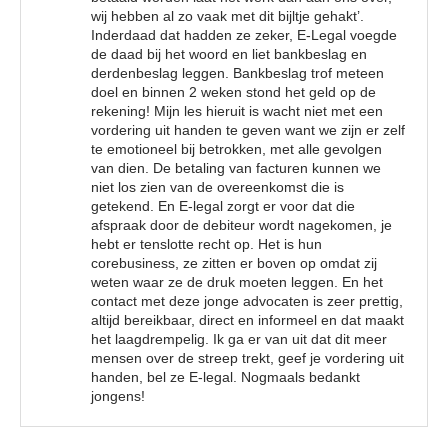
wij hebben al zo vaak met dit bijltje gehakt’.
Inderdaad dat hadden ze zeker, E-Legal voegde
de daad bij het woord en liet bankbeslag en
derdenbeslag leggen. Bankbeslag trof meteen
doel en binnen 2 weken stond het geld op de
rekening! Mijn les hieruit is wacht niet met een
vordering uit handen te geven want we zijn er zelf
te emotioneel bij betrokken, met alle gevolgen
van dien. De betaling van facturen kunnen we
niet los zien van de overeenkomst die is
getekend. En E-legal zorgt er voor dat die
afspraak door de debiteur wordt nagekomen, je
hebt er tenslotte recht op. Het is hun
corebusiness, ze zitten er boven op omdat zij
weten waar ze de druk moeten leggen. En het
contact met deze jonge advocaten is zeer prettig,
altijd bereikbaar, direct en informeel en dat maakt
het laagdrempelig. Ik ga er van uit dat dit meer
mensen over de streep trekt, geef je vordering uit
handen, bel ze E-legal. Nogmaals bedankt
jongens!