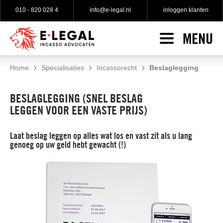
010 - 820 028 4
info@e-legal.nl
inloggen klanten
MENU
HOME
INCASSO
Home
Specialisaties
Incassorecht
Beslaglegging
Incasso indienen
SPECIALISATIES
BESLAGLEGGING (SNEL BESLAG
No cure no pay incasso
LEGGEN VOOR EEN VASTE PRIJS)
WAT KLANTEN ZEGGEN
Gratis incasso advies
Laat beslag leggen op alles wat los en vast zit als u lang
TARIEVEN
Gerechtelijke incasso
genoeg op uw geld hebt gewacht (!)
OVER E-LEGAL
Over e-Legal
Onze incasso advocaten
Onze vacatures