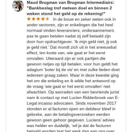
Maud Brugman van Brugman Intermediairs:
"Bankbeslag trof meteen doel en binnen 2
weken stond het geld op de rekening!"
In de bouw en zeker weten ook in
ander sectoren, zijn er enkelingen die het heel
normaal vinden leveranciers, onderaannemers
pas te gaan betalen nadat zij zelf betaald zijn
door hun opdrachtgever. ‘Ik mijn geld niet, jij ook
je geld niet.’ Dat mondt zich uit in het sneeuwbal
effect, ten koste van, wie gaat er het eerst
omvallen. Uiteraard zijn er ook partijen die
gewoon netjes op tijd betalen, voor hun geldt het
adagium ‘boter bij de vis’ en met zulke lieden doet
iedereen graag zaken. Maar in deze kwestie ging
het om die enkeling en ik wilde het antwoord op
de vraag ‘wie gaat er het eerst omvallen’ niet
afwachten. Op aanraden van een bevriende jurist
nam ik contact op met Lucien Ridderbroek van E-
Legal incasso advocaten. Sinds november 2017
stonden er al facturen open en debiteur bleef in
gebreke, aan de betalingsverzoeken werden
gewoon geen gehoor gegeven. Luciens’ advies
was helder en duidelijk, ‘wil je dat de facturen
betaald worden laat het werk dan aan ons over,