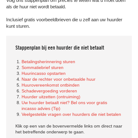
Volg ons stappenplan om precies te weten wat u moet doen
als de huur niet wordt betaald.
Contact
Inclusief gratis voorbeeldbrieven die u zelf aan uw huurder
kunt sturen.
Stappenplan bij een huurder die niet betaalt
Betalingsherinnering sturen
Sommatiebrief sturen
Huurincasso opstarten
Naar de rechter voor onbetaalde huur
Huurovereenkomst ontbinden
Schadevergoeding vorderen
Huurder uitzetten (ontruiming)
Uw huurder betaalt niet? Bel ons voor gratis
incasso advies (Tip)
Veelgestelde vragen over huurders die niet betalen
Klik op een van de bovenvermelde links om direct naar
het betreffende onderwerp te gaan.