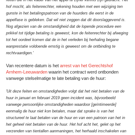
hof mocht, als feitenrechter, rekening houden met een wijziging ten
gunste in het betalingspatroon van de huurders die eerst in de
appelfase is gebleken. Dat wil niet zeggen dat dit doorslaggevend is.
Nog afgezien van de omstandigheid dat de lopende procedure een
prikkel tot tijdige betaling is geweest, kon de feitenrechter bij afweging
tot het oordeel komen dat de in het verleden bij herhaling begane
wanprestatie voldoende ernstig is geweest om de ontbinding te
rechtvaardigen.'
Van recentere datum is het
arrest van het Gerechtshof
Arnhem-Leeuwarden
waarin het contract werd ontbonden
vanwege stelselmatige te late betaling van de huur:
'Uit deze feiten en omstandigheden volgt dat het niet betalen van de
huur in januari en februari 2019 geen incident was, bijvoorbeeld
vanwege persoonlijke omstandigheden waardoor [geïntimeerde]
eenmalig de huur niet kon betalen, maar dat sprake is van het
structureel te laat betalen van de huur en van een patroon van het in
het geheel niet betalen van de huur. Het hof acht het, gelet op het
verzenden van tientallen aanmaningen, het herhaald inschakelen van