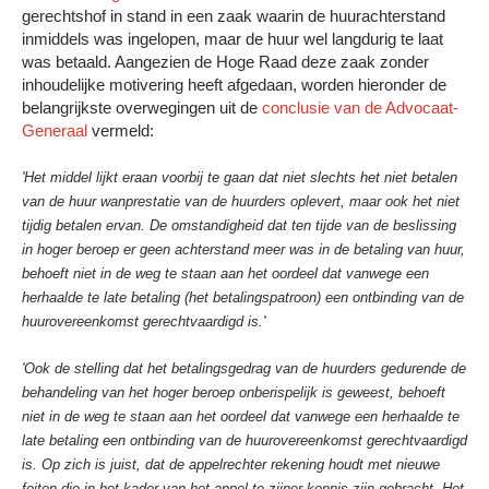
gerechtshof in stand in een zaak waarin de huurachterstand
inmiddels was ingelopen, maar de huur wel langdurig te laat
was betaald. Aangezien de Hoge Raad deze zaak zonder
inhoudelijke motivering heeft afgedaan, worden hieronder de
belangrijkste overwegingen uit de
conclusie van de Advocaat-
Generaal
vermeld:
'Het middel lijkt eraan voorbij te gaan dat niet slechts het niet betalen
van de huur wanprestatie van de huurders oplevert, maar ook het niet
tijdig betalen ervan. De omstandigheid dat ten tijde van de beslissing
in hoger beroep er geen achterstand meer was in de betaling van huur,
behoeft niet in de weg te staan aan het oordeel dat vanwege een
herhaalde te late betaling (het betalingspatroon) een ontbinding van de
huurovereenkomst gerechtvaardigd is.'
'Ook de stelling dat het betalingsgedrag van de huurders gedurende de
behandeling van het hoger beroep onberispelijk is geweest, behoeft
niet in de weg te staan aan het oordeel dat vanwege een herhaalde te
late betaling een ontbinding van de huurovereenkomst gerechtvaardigd
is. Op zich is juist, dat de appelrechter rekening houdt met nieuwe
feiten die in het kader van het appel te zijner kennis zijn gebracht. Het