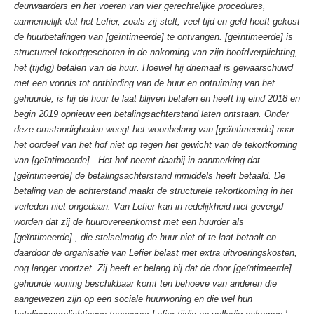
deurwaarders en het voeren van vier gerechtelijke procedures,
aannemelijk dat het Lefier, zoals zij stelt, veel tijd en geld heeft gekost
de huurbetalingen van [geïntimeerde] te ontvangen. [geïntimeerde] is
structureel tekortgeschoten in de nakoming van zijn hoofdverplichting,
het (tijdig) betalen van de huur. Hoewel hij driemaal is gewaarschuwd
met een vonnis tot ontbinding van de huur en ontruiming van het
gehuurde, is hij de huur te laat blijven betalen en heeft hij eind 2018 en
begin 2019 opnieuw een betalingsachterstand laten ontstaan. Onder
deze omstandigheden weegt het woonbelang van [geïntimeerde] naar
het oordeel van het hof niet op tegen het gewicht van de tekortkoming
van [geïntimeerde] . Het hof neemt daarbij in aanmerking dat
[geïntimeerde] de betalingsachterstand inmiddels heeft betaald. De
betaling van de achterstand maakt de structurele tekortkoming in het
verleden niet ongedaan. Van Lefier kan in redelijkheid niet gevergd
worden dat zij de huurovereenkomst met een huurder als
[geïntimeerde] , die stelselmatig de huur niet of te laat betaalt en
daardoor de organisatie van Lefier belast met extra uitvoeringskosten,
nog langer voortzet. Zij heeft er belang bij dat de door [geïntimeerde]
gehuurde woning beschikbaar komt ten behoeve van anderen die
aangewezen zijn op een sociale huurwoning en die wel hun