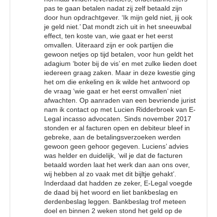
pas te gaan betalen nadat zij zelf betaald zijn
door hun opdrachtgever. ‘Ik mijn geld niet, jij ook
je geld niet.’ Dat mondt zich uit in het sneeuwbal
effect, ten koste van, wie gaat er het eerst
omvallen. Uiteraard zijn er ook partijen die
gewoon netjes op tijd betalen, voor hun geldt het
adagium ‘boter bij de vis’ en met zulke lieden doet
iedereen graag zaken. Maar in deze kwestie ging
het om die enkeling en ik wilde het antwoord op
de vraag ‘wie gaat er het eerst omvallen’ niet
afwachten. Op aanraden van een bevriende jurist
nam ik contact op met Lucien Ridderbroek van E-
Legal incasso advocaten. Sinds november 2017
stonden er al facturen open en debiteur bleef in
gebreke, aan de betalingsverzoeken werden
gewoon geen gehoor gegeven. Luciens’ advies
was helder en duidelijk, ‘wil je dat de facturen
betaald worden laat het werk dan aan ons over,
wij hebben al zo vaak met dit bijltje gehakt’.
Inderdaad dat hadden ze zeker, E-Legal voegde
de daad bij het woord en liet bankbeslag en
derdenbeslag leggen. Bankbeslag trof meteen
doel en binnen 2 weken stond het geld op de