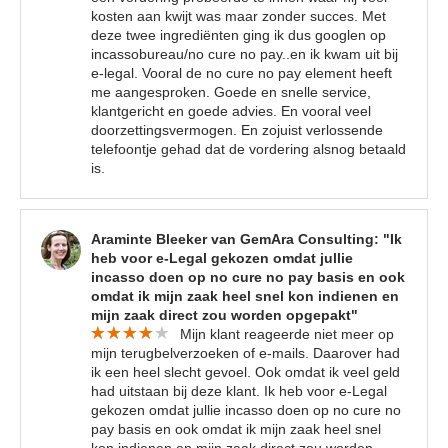
kosten aan kwijt was maar zonder succes. Met
deze twee ingrediënten ging ik dus googlen op
incassobureau/no cure no pay..en ik kwam uit bij
e-legal. Vooral de no cure no pay element heeft
me aangesproken. Goede en snelle service,
klantgericht en goede advies. En vooral veel
doorzettingsvermogen. En zojuist verlossende
telefoontje gehad dat de vordering alsnog betaald
is.
Araminte Bleeker van GemAra Consulting: "Ik
heb voor e-Legal gekozen omdat jullie
incasso doen op no cure no pay basis en ook
omdat ik mijn zaak heel snel kon indienen en
mijn zaak direct zou worden opgepakt"
Mijn klant reageerde niet meer op
mijn terugbelverzoeken of e-mails. Daarover had
ik een heel slecht gevoel. Ook omdat ik veel geld
had uitstaan bij deze klant. Ik heb voor e-Legal
gekozen omdat jullie incasso doen op no cure no
pay basis en ook omdat ik mijn zaak heel snel