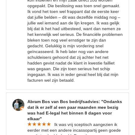
kon indienen en mijn zaak direct zou worden
opgepakt. Die beslissing was toen snel gemaakt.
Ik vond het toen wel frappant dat de eerste keer
dat jullie belden – dit was dezelfde middag nog –
jullie wel iemand aan de lijn kregen. Ik was gelijk
blij dat ik het had uitbesteed, want dan nemen ze
het kennelijk wel serieus. De financiële problemen
bleken toen nog veel ernstiger te zijn dan
gedacht. Gelukkig is mijn vordering snel
geïncasseerd. Ik heb later nog van andere
schuldeisers gehoord dat zij achter het net
hadden gevist nadat de klant in kwestie failliet
was gegaan. Die zijn toen serieus het schip
ingegaan. Ik was in ieder geval heel blij dat mijn
facturen wel zijn betaald.
Abram Bos van Bos bedrijfsadvies: "Ondanks
dat ik er zelf al een paar maanden mee bezig
was had E-legal het binnen 8 dagen voor
elkaar"
Ik was vrij sceptisch aangezien ik
eerder met een andere incassopartij geen goede