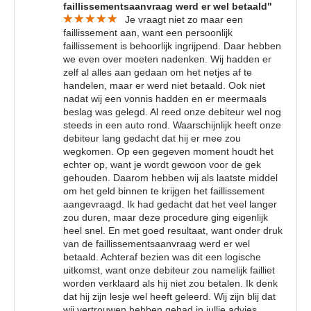
faillissementsaanvraag werd er wel betaald"
Je vraagt niet zo maar een
faillissement aan, want een persoonlijk
faillissement is behoorlijk ingrijpend. Daar hebben
we even over moeten nadenken. Wij hadden er
zelf al alles aan gedaan om het netjes af te
handelen, maar er werd niet betaald. Ook niet
nadat wij een vonnis hadden en er meermaals
beslag was gelegd. Al reed onze debiteur wel nog
steeds in een auto rond. Waarschijnlijk heeft onze
debiteur lang gedacht dat hij er mee zou
wegkomen. Op een gegeven moment houdt het
echter op, want je wordt gewoon voor de gek
gehouden. Daarom hebben wij als laatste middel
om het geld binnen te krijgen het faillissement
aangevraagd. Ik had gedacht dat het veel langer
zou duren, maar deze procedure ging eigenlijk
heel snel. En met goed resultaat, want onder druk
van de faillissementsaanvraag werd er wel
betaald. Achteraf bezien was dit een logische
uitkomst, want onze debiteur zou namelijk failliet
worden verklaard als hij niet zou betalen. Ik denk
dat hij zijn lesje wel heeft geleerd. Wij zijn blij dat
wij vertrouwen hebben gehad in jullie advies,