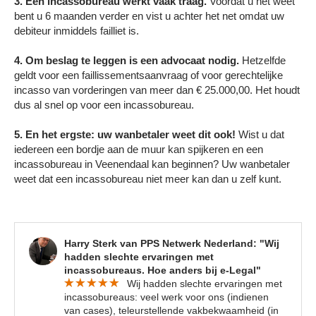
3. Een incassobureau werkt vaak traag.
Voordat u het weet
bent u 6 maanden verder en vist u achter het net omdat uw
debiteur inmiddels failliet is.
4. Om beslag te leggen is een advocaat nodig.
Hetzelfde
geldt voor een faillissementsaanvraag of voor gerechtelijke
incasso van vorderingen van meer dan € 25.000,00. Het houdt
dus al snel op voor een incassobureau.
5. En het ergste: uw wanbetaler weet dit ook!
Wist u dat
iedereen een bordje aan de muur kan spijkeren en een
incassobureau in Veenendaal kan beginnen? Uw wanbetaler
weet dat een incassobureau niet meer kan dan u zelf kunt.
Harry Sterk van PPS Netwerk Nederland: "Wij
hadden slechte ervaringen met
incassobureaus. Hoe anders bij e-Legal"
Wij hadden slechte ervaringen met
incassobureaus: veel werk voor ons (indienen
van cases), teleurstellende vakbekwaamheid (in