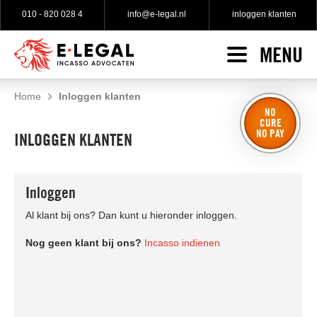
010 - 820 028 4
info@e-legal.nl
inloggen klanten
MENU
HOME
INCASSO
Home
Inloggen klanten
NO
Incasso indienen
CURE
SPECIALISATIES
NO PAY
INLOGGEN KLANTEN
No cure no pay incasso
WAT KLANTEN ZEGGEN
Gratis incasso advies
Inloggen
TARIEVEN
Gerechtelijke incasso
Al klant bij ons? Dan kunt u hieronder inloggen.
OVER E-LEGAL
Nog geen klant bij ons?
Incasso indienen
Over e-Legal
Onze incasso advocaten
Onze vacatures