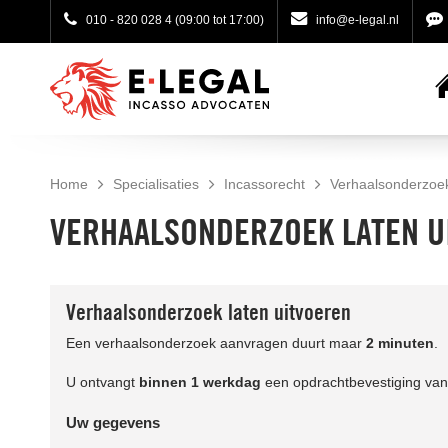
010 - 820 028 4
(09:00 tot 17:00)
info@e-legal.nl
Home
Specialisaties
Incassorecht
Verhaalsonderzoe
VERHAALSONDERZOEK LATEN U
Verhaalsonderzoek laten uitvoeren
Een verhaalsonderzoek aanvragen duurt maar
2 minuten
.
U ontvangt
binnen 1 werkdag
een opdrachtbevestiging van
Uw gegevens