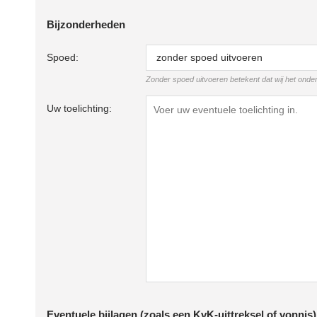
Bijzonderheden
Spoed:
Zonder spoed uitvoeren betekent dat wij het ond
Uw toelichting:
Eventuele bijlagen (zoals een KvK-uittreksel of vonnis)