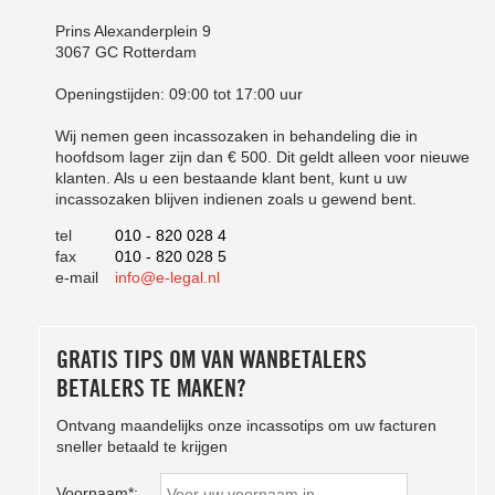
Prins Alexanderplein 9
3067 GC Rotterdam
Openingstijden: 09:00 tot 17:00 uur
Wij nemen geen incassozaken in behandeling die in
hoofdsom lager zijn dan € 500. Dit geldt alleen voor nieuwe
klanten. Als u een bestaande klant bent, kunt u uw
incassozaken blijven indienen zoals u gewend bent.
tel
010 - 820 028 4
fax
010 - 820 028 5
e-mail
info@e-legal.nl
GRATIS TIPS OM VAN WANBETALERS
BETALERS TE MAKEN?
Ontvang maandelijks onze incassotips om uw facturen
sneller betaald te krijgen
Voornaam*: