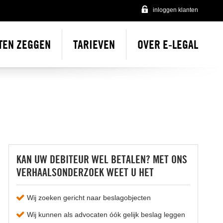
inloggen klanten
TEN ZEGGEN
TARIEVEN
OVER E-LEGAL
Over e-Legal
Onze incasso advocaten
Onze vacatures
Contact
KAN UW DEBITEUR WEL BETALEN? MET ONS
VERHAALSONDERZOEK WEET U HET
Wij zoeken gericht naar beslagobjecten
Wij kunnen als advocaten óók gelijk beslag leggen