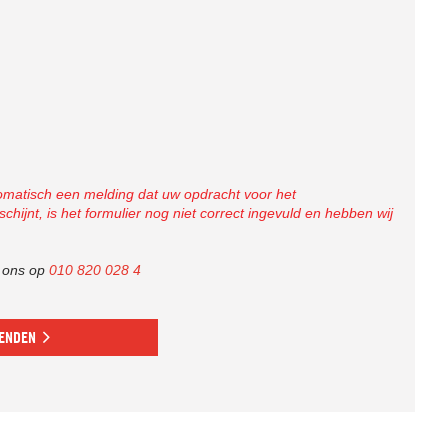
omatisch een melding dat uw opdracht voor het
ijnt, is het formulier nog niet correct ingevuld en hebben wij
l ons op
010 820 028 4
ENDEN
BEL ONS VOOR GRATIS INCASSO ADVIES
Bel ons gerust als u met een wanbetaler in uw maag zit. Dan
bespreken wij samen de beste aanpak van uw wanbetaler.
In 1 minuut doorverbonden
met een incasso advocaat