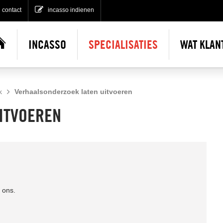
contact
incasso indienen
INCASSO
SPECIALISATIES
WAT KLAN
Incasso indienen
k
Verhaalsonderzoek laten uitvoeren
No cure no pay incasso
Gratis incasso advies
ITVOEREN
Gerechtelijke incasso
 ons.