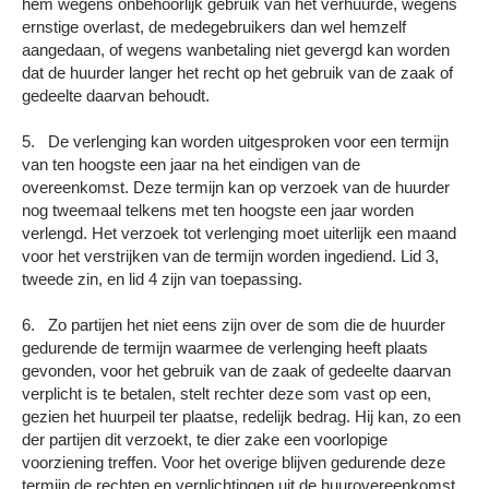
hem wegens onbehoorlijk gebruik van het verhuurde, wegens
ernstige overlast, de medegebruikers dan wel hemzelf
aangedaan, of wegens wanbetaling niet gevergd kan worden
dat de huurder langer het recht op het gebruik van de zaak of
gedeelte daarvan behoudt.
5. De verlenging kan worden uitgesproken voor een termijn
van ten hoogste een jaar na het eindigen van de
overeenkomst. Deze termijn kan op verzoek van de huurder
nog tweemaal telkens met ten hoogste een jaar worden
verlengd. Het verzoek tot verlenging moet uiterlijk een maand
voor het verstrijken van de termijn worden ingediend. Lid 3,
tweede zin, en lid 4 zijn van toepassing.
6. Zo partijen het niet eens zijn over de som die de huurder
gedurende de termijn waarmee de verlenging heeft plaats
gevonden, voor het gebruik van de zaak of gedeelte daarvan
verplicht is te betalen, stelt rechter deze som vast op een,
gezien het huurpeil ter plaatse, redelijk bedrag. Hij kan, zo een
der partijen dit verzoekt, te dier zake een voorlopige
voorziening treffen. Voor het overige blijven gedurende deze
termijn de rechten en verplichtingen uit de huurovereenkomst