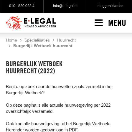
010 - 820 028 4
info@e-legal.nl
inloggen klanten
MENU
HOME
INCASSO
Home
Specialisaties
Huurrecht
Burgerlijk Wetboek huurrecht
Incasso indienen
SPECIALISATIES
No cure no pay incasso
BURGERLIJK WETBOEK
WAT KLANTEN ZEGGEN
HUURRECHT (2022)
Gratis incasso advies
TARIEVEN
Gerechtelijke incasso
Bent u op zoek naar de huurwetten zoals vermeld in het
Burgerlijk Wetboek?
OVER E-LEGAL
Op deze pagina is alle actuele huurwetgeving per 2022
Over e-Legal
overzichtelijk verzameld.
Onze incasso advocaten
Ook kan alle huurwetgeving uit het Burgerlijk Wetboek
Onze vacatures
hieronder worden gedownload in PDF.