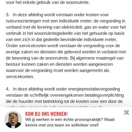
voor het enkele gebruik van de woonruimte.
3. In deze afdeling wordt verstaan onder kosten voor
nutsvoorzieningen met een individuele meter: de vergoeding in
verband met de levering van elektriciteit, gas en water voor het
verbruik in het woonruimtegedeelte van het gehuurde op basis
van een zich in dat gedeelte bevindende individuele meter.
Onder servicekosten wordt verstaan de vergoeding voor de
overige zaken en diensten die geleverd worden in verband met
de bewoning van de woonruimte. Bij algemene maatregel van
bestuur kunnen zaken en diensten worden aangewezen
waarvoor de vergoeding moet worden aangemerkt als
servicekosten.
4. In deze afdeling wordt onder energieprestatievergoeding
verstaan de schriftelijk overeengekomen betalingsverplichting
die de huurder met betrekking tot de kosten voor een door de
verhuurder gegarandeerde energieprestatie van de
KOM BIJ ONS WERKEN!
woonruimte als gevolg van een combinatie van
Wil jij werken in een échte procespraktijk? Maak
energiebesparende en energieleverende voorzieningen aan die
kennis met ons team en solliciteer snel!
woonruimte moet voldoen.