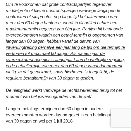
Om te voorkomen dat grote contractspartijen tegenover
middelgrote of kleine contractspartijen vanwege langlopende
contracten of sluiproutes nog lange tijd betaaltermijnen van
meer dan 60 dagen hanteren, wordt in dit artikel echter een
maximumtermijn gegeven van één jaar.
Partijen bij bestaande
overeenkomsten waarin een betaal-
termijn is opgenomen van
langer dan 60 dagen, hebben vanaf de datum van
inwerkingtreding derhalve een jaar lang de tijd om die termijn te
verkorten tot maximaal 60 dagen. Als na één jaar de
overeenkomst nog niet is aangepast aan de wettelijke regeling,
is de betaaltermijn van meer
dan 60 dagen vanaf dat moment
nietig. In dat geval komt, zoals hierboven is toegelicht, de
reguliere betaaltermijn van 30 dagen te gelden.
De nietigheid werkt vanwege de rechtszekerheid terug tot het
moment van het inwerkingtreden van de wet.'
Langere betalingstermijnen dan 60 dagen in oudere
overeenkomsten worden dus omgezet in een betalingstermijn
van 30 dagen en wel per 1 juli 2018.