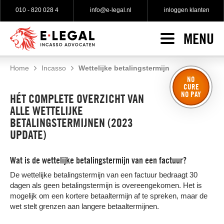
010 - 820 028 4
info@e-legal.nl
inloggen klanten
MENU
HOME
INCASSO
Home
Incasso
Wettelijke betalingstermijn
NO
Incasso indienen
CURE
SPECIALISATIES
NO PAY
HÉT COMPLETE OVERZICHT VAN
No cure no pay incasso
ALLE WETTELIJKE
WAT KLANTEN ZEGGEN
BETALINGSTERMIJNEN (2023
Gratis incasso advies
UPDATE)
TARIEVEN
Gerechtelijke incasso
Wat is de wettelijke betalingstermijn van een factuur?
OVER E-LEGAL
De wettelijke betalingstermijn van een factuur bedraagt 30
Over e-Legal
dagen als geen betalingstermijn is overeengekomen. Het is
mogelijk om een kortere betaaltermijn af te spreken, maar de
Onze incasso advocaten
wet stelt grenzen aan langere betaaltermijnen.
Onze vacatures