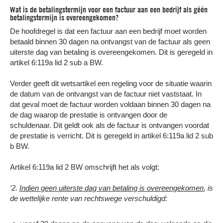
Samen sparren
over uw incassozaak
Wat is de betalingstermijn voor een factuur aan een bedrijf als géén
Vrijblijvend advies
over de beste
incasso-aanpak
betalingstermijn is overeengekomen?
Op werkdagen van 09:00 - 17:00 uur
(
lokaal tarief
)
De hoofdregel is dat een factuur aan een bedrijf moet worden
Gratis
voor ondernemers en particuliere
schuldeisers
betaald binnen 30 dagen na ontvangst van de factuur als geen
uiterste dag van betaling is overeengekomen. Dit is geregeld in
BEL ONS VOOR GRATIS INCASSO ADVIES
artikel 6:119a lid 2 sub a BW.
Nee, bedankt. Ik vind het prima als mijn
klanten mijn facturen niet betalen.
Verder geeft dit wetsartikel een regeling voor de situatie waarin
de datum van de ontvangst van de factuur niet vaststaat. In
dat geval moet de factuur worden voldaan binnen 30 dagen na
de dag waarop de prestatie is ontvangen door de
schuldenaar. Dit geldt ook als de factuur is ontvangen voordat
de prestatie is verricht. Dit is geregeld in artikel 6:119a lid 2 sub
b BW.
Artikel 6:119a lid 2 BW omschrijft het als volgt:
'2.
Indien geen uiterste dag van betaling is overeengekomen
, is
de wettelijke rente van rechtswege verschuldigd: