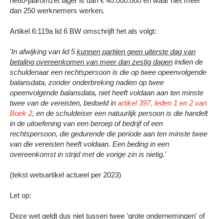
netto-jaaromzet lager is dan € 40.000.000 en waar niet meer
dan 250 werknemers werken.
Artikel 6:119a lid 6 BW omschrijft het als volgt:
'In afwijking van lid 5
kunnen partijen geen uiterste dag van
betaling overeenkomen van meer dan zestig dagen
indien de
schuldenaar een rechtspersoon is die op twee opeenvolgende
balansdata, zonder onderbreking nadien op twee
opeenvolgende balansdata, niet heeft voldaan aan ten minste
twee van de vereisten, bedoeld in
artikel 397, leden 1 en 2 van
Boek 2
, en de schuldeiser een natuurlijk persoon is die handelt
in de uitoefening van een beroep of bedrijf of een
rechtspersoon, die gedurende die periode aan ten minste twee
van die vereisten heeft voldaan. Een beding in een
overeenkomst in strijd met de vorige zin is nietig.'
(tekst wetsartikel actueel per 2023)
Let op:
Deze wet geldt dus
niet
tussen twee 'grote ondernemingen' of