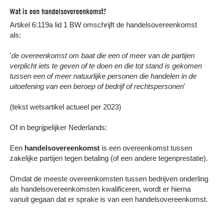
Wat is een handelsovereenkomst?
Artikel 6:119a lid 1 BW omschrijft de handelsovereenkomst
als:
'
de overeenkomst om baat die een of meer van de partijen
verplicht iets te geven of te doen en die tot stand is gekomen
tussen een of meer natuurlijke personen die handelen in de
uitoefening van een beroep of bedrijf of rechtspersonen
'
(tekst wetsartikel actueel per 2023)
Of in begrijpelijker Nederlands:
Een
handelsovereenkomst
is een overeenkomst tussen
zakelijke partijen tegen betaling (of een andere tegenprestatie).
BEL ONS VOOR GRATIS INCASSO
ADVIES
Omdat de meeste overeenkomsten tussen bedrijven onderling
Bel ons gerust als u met een wanbetaler in
als handelsovereenkomsten kwalificeren, wordt er hierna
uw maag zit. Dan bespreken wij samen de
beste aanpak van uw wanbetaler.
vanuit gegaan dat er sprake is van een handelsovereenkomst.
In 1 minuut doorverbonden
met een
incasso advocaat