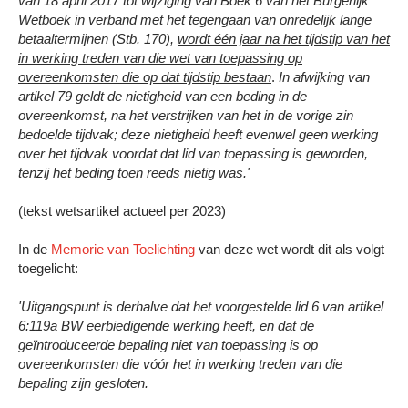
van 18 april 2017 tot wijziging van Boek 6 van het Burgerlijk
Wetboek in verband met het tegengaan van onredelijk lange
betaaltermijnen (Stb. 170),
wordt één jaar na het tijdstip van het
in werking treden van die wet van toepassing op
overeenkomsten die op dat tijdstip bestaan
.
In afwijking van
artikel 79 geldt de nietigheid van een beding in de
overeenkomst, na het verstrijken van het in de vorige zin
bedoelde tijdvak; deze nietigheid heeft evenwel geen werking
over het tijdvak voordat dat lid van toepassing is geworden,
tenzij het beding toen reeds nietig was.'
(tekst wetsartikel actueel per 2023)
In de
Memorie van Toelichting
van deze wet wordt dit als volgt
toegelicht:
'Uitgangspunt is derhalve dat het voorgestelde lid 6 van artikel
6:119a BW eerbiedigende werking heeft, en dat de
geïntroduceerde bepaling niet van toepassing is op
overeenkomsten die vóór het in werking treden van die
bepaling zijn gesloten.