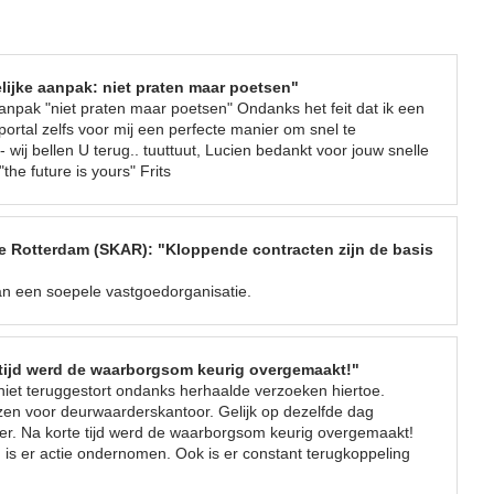
lijke aanpak: niet praten maar poetsen"
anpak "niet praten maar poetsen" Ondanks het feit dat ik een
portal zelfs voor mij een perfecte manier om snel te
wij bellen U terug.. tuuttuut, Lucien bedankt voor jouw snelle
the future is yours" Frits
 Rotterdam (SKAR): "Kloppende contracten zijn de basis
an een soepele vastgoedorganisatie.
tijd werd de waarborgsom keurig overgemaakt!"
et teruggestort ondanks herhaalde verzoeken hiertoe.
ozen voor deurwaarderskantoor. Gelijk op dezelfde dag
er. Na korte tijd werd de waarborgsom keurig overgemaakt!
 is er actie ondernomen. Ook is er constant terugkoppeling