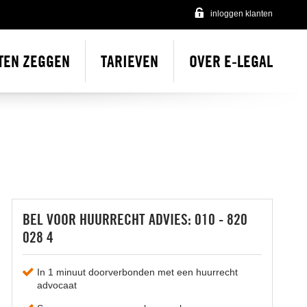
inloggen klanten
TEN ZEGGEN
TARIEVEN
OVER E-LEGAL
Over e-Legal
Onze incasso advocaten
Onze vacatures
Contact
BEL VOOR HUURRECHT ADVIES: 010 - 820
028 4
In 1 minuut doorverbonden met een huurrecht
advocaat