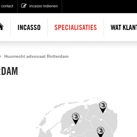
contact
incasso indienen
INCASSO
SPECIALISATIES
WAT KLAN
Incasso indienen
Huurrecht advocaat Rotterdam
No cure no pay incasso
Gratis incasso advies
RDAM
Gerechtelijke incasso