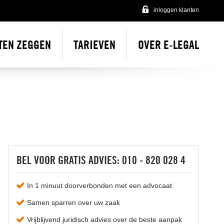
inloggen klanten
TEN ZEGGEN
TARIEVEN
OVER E-LEGAL
Over e-Legal
Onze incasso advocaten
Onze vacatures
Contact
BEL VOOR GRATIS ADVIES: 010 - 820 028 4
In 1 minuut doorverbonden met een advocaat
Samen sparren over uw zaak
Vrijblijvend juridisch advies over de beste aanpak