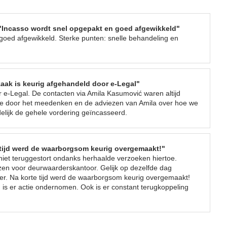
"Incasso wordt snel opgepakt en goed afgewikkeld"
goed afgewikkeld. Sterke punten: snelle behandeling en
aak is keurig afgehandeld door e-Legal"
 e-Legal. De contacten via Amila Kasumović waren altijd
de door het meedenken en de adviezen van Amila over hoe we
delijk de gehele vordering geïncasseerd.
tijd werd de waarborgsom keurig overgemaakt!"
et teruggestort ondanks herhaalde verzoeken hiertoe.
ozen voor deurwaarderskantoor. Gelijk op dezelfde dag
er. Na korte tijd werd de waarborgsom keurig overgemaakt!
 is er actie ondernomen. Ook is er constant terugkoppeling
BEL ONS VOOR GRATIS INCASSO ADVIES
Bel ons gerust als u met een wanbetaler in uw maag zit. Dan
bespreken wij samen de beste aanpak van uw wanbetaler.
In 1 minuut doorverbonden
met een incasso advocaat