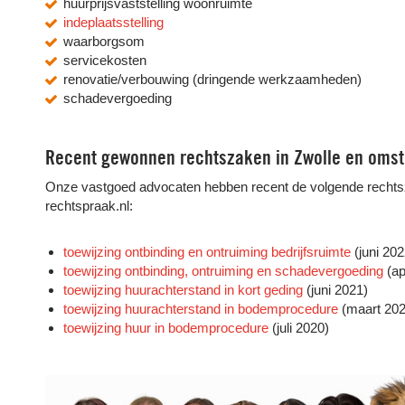
huurprijsvaststelling woonruimte
indeplaatsstelling
waarborgsom
servicekosten
renovatie/verbouwing (dringende werkzaamheden)
schadevergoeding
Recent gewonnen rechtszaken in Zwolle en oms
Onze vastgoed advocaten hebben recent de volgende rechts
rechtspraak.nl:
toewijzing ontbinding en ontruiming bedrijfsruimte
(juni 202
toewijzing ontbinding, ontruiming en schadevergoeding
(ap
toewijzing huurachterstand in kort geding
(juni 2021)
toewijzing huurachterstand in bodemprocedure
(maart 202
toewijzing huur in bodemprocedure
(juli 2020)