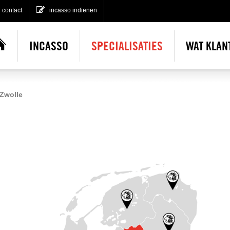
contact
incasso indienen
INCASSO
SPECIALISATIES
WAT KLAN
Incasso indienen
Zwolle
No cure no pay incasso
Gratis incasso advies
Gerechtelijke incasso