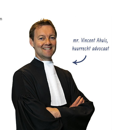
Samen sparren
over uw incassozaak
Vrijblijvend advies
over de beste incasso-aanpak
Op werkdagen van 09:00 - 17:00 uur (
lokaal tarief
)
Gratis
voor ondernemers en particuliere schuldeisers
en
BEL ONS VOOR GRATIS INCASSO ADVIES
Nee, bedankt. Ik vind het prima als mijn klanten mijn facturen niet betalen